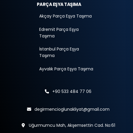
PARÇA EŞYA TAŞIMA
Akçay Parça Eşya Taşıma
Edremit Parça Eşya
Taşıma
İstanbul Parça Eşya
Taşıma
Ayvalık Parça Eşya Taşıma
+90 533 484 77 06
degirmencioglunakliyat@gmail.com
Uğurmumcu Mah, Akşemsettin Cad. No:61