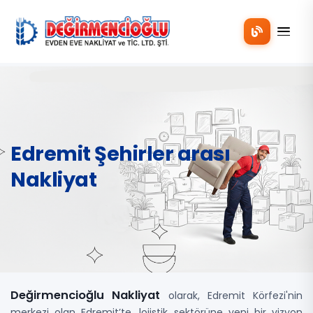
Mobil
Edremit Şehirler arası
Nakliyat
Değirmencioğlu Nakliyat
olarak, Edremit Körfezi'nin
merkezi olan Edremit’te, lojistik sektörüne yeni bir vizyon